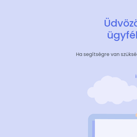
Üdvözö
ügyfé
Ha segítségre van szükség