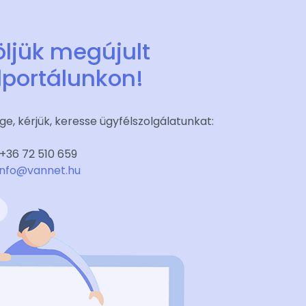
ljük megújult
lportálunkon!
e, kérjük, keresse ügyfélszolgálatunkat:
+36 72 510 659
info@vannet.hu