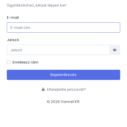
Ügyintézéshez, kérjük lépjen be!
E-mail
Jelszó
Emlékezz rám
Bejelentkezés
Elfelejtette jelszavát?
© 2026 Vannet Kft.